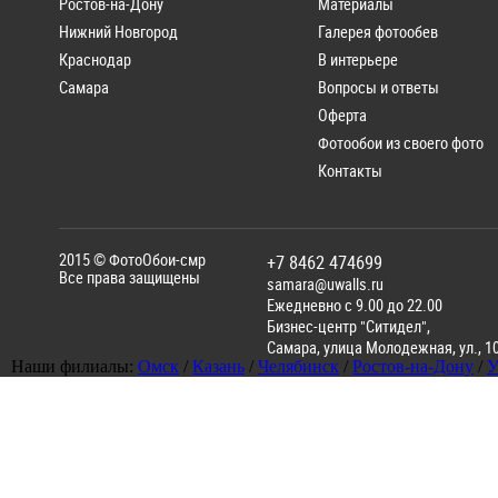
Ростов-на-Дону
Материалы
Нижний Новгород
Галерея фотообев
Краснодар
В интерьере
Самара
Вопросы и ответы
Оферта
Фотообои из своего фото
Контакты
2015 ©
ФотоОбои-смр
+7 8462 474699
Все права защищены
samara@uwalls.ru
Ежедневно с 9.00 до 22.00
Бизнес-центр "Ситидел",
Самара
,
улица Молодежная, ул., 1
Наши филиалы:
Омск
/
Казань
/
Челябинск
/
Ростов-на-Дону
/
У