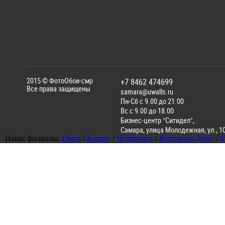
2015 ©
ФотоОбои-смр
+7 8462 474699
Все права защищены
samara@uwalls.ru
Пн-Сб с 9.00 до 21.00
Вс с 9.00 до 18.00
Бизнес-центр "Ситидел",
Самара
,
улица Молодежная, ул., 1
Наши филиалы:
Омск
/
Казань
/
Челябинск
/
Ростов-на-Дону
/
У